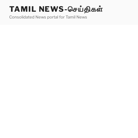
Skip
TAMIL NEWS-செய்திகள்
to
Consolidated News portal for Tamil News
content