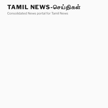
Skip
TAMIL NEWS-செய்திகள்
to
Consolidated News portal for Tamil News
content