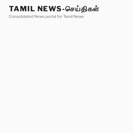
Skip
TAMIL NEWS-செய்திகள்
to
Consolidated News portal for Tamil News
content